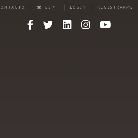
|
|
|
CONTACTO
ES
LOGIN
REGISTRARME